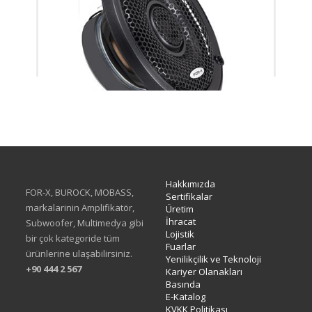
XC-13
Hakkımızda
FOR-X, BUROCK, MOBASS,
Sertifikalar
markalarinin Amplifikatör,
Üretim
İhracat
Subwoofer, Multimedya gibi
Lojistik
bir çok kategoride tüm
Fuarlar
ürünlerine ulaşabilirsiniz.
Yenilikçilik ve Teknoloji
+90 444 2 567
Kariyer Olanakları
Basında
E-Katalog
KVKK Politikası