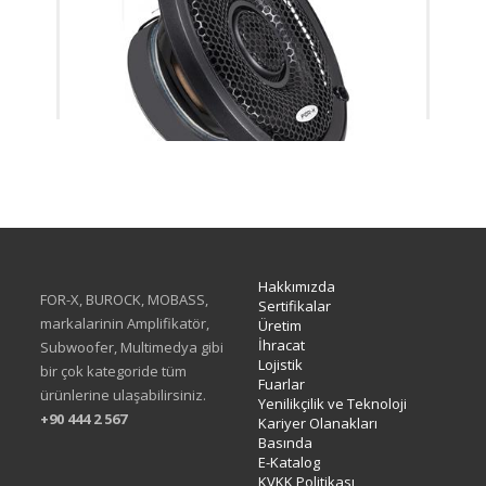
XC-13
Hakkımızda
FOR-X, BUROCK, MOBASS,
Sertifikalar
markalarinin Amplifikatör,
Üretim
İhracat
Subwoofer, Multimedya gibi
Lojistik
bir çok kategoride tüm
Fuarlar
ürünlerine ulaşabilirsiniz.
Yenilikçilik ve Teknoloji
+90 444 2 567
Kariyer Olanakları
Basında
E-Katalog
KVKK Politikası