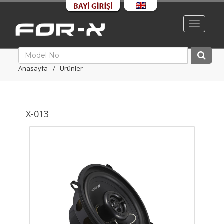
Toggle
navigati
Anasayfa
Ürünler
X-013