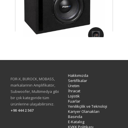
XW-2412 30CM L PORT CABIN
Hakkımızda
FOR-X, BUROCK, MOBASS,
Sertifikalar
markalarinin Amplifikatör,
Üretim
İhracat
Subwoofer, Multimedya gibi
Lojistik
bir çok kategoride tüm
Fuarlar
ürünlerine ulaşabilirsiniz.
Yenilikçilik ve Teknoloji
+90 444 2 567
Kariyer Olanakları
Basında
E-Katalog
KVKK Politikası