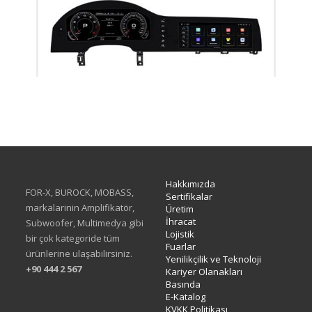
XX-03
Hakkımızda
FOR-X, BUROCK, MOBASS,
Sertifikalar
markalarinin Amplifikatör,
Üretim
İhracat
Subwoofer, Multimedya gibi
Lojistik
bir çok kategoride tüm
Fuarlar
ürünlerine ulaşabilirsiniz.
Yenilikçilik ve Teknoloji
+90 444 2 567
Kariyer Olanakları
Basında
E-Katalog
KVKK Politikası