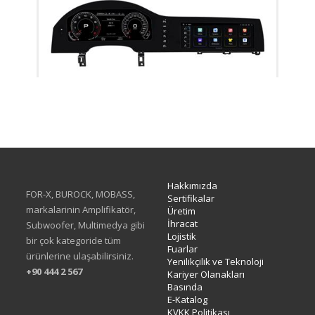
XX-04
Hakkımızda
FOR-X, BUROCK, MOBASS,
Sertifikalar
markalarinin Amplifikatör,
Üretim
İhracat
Subwoofer, Multimedya gibi
Lojistik
bir çok kategoride tüm
Fuarlar
ürünlerine ulaşabilirsiniz.
Yenilikçilik ve Teknoloji
+90 444 2 567
Kariyer Olanakları
Basında
E-Katalog
KVKK Politikası