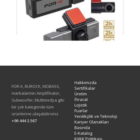
X-33DVR
Hakkımızda
FOR-X, BUROCK, MOBASS,
Sertifikalar
markalarinin Amplifikatör,
Üretim
İhracat
Subwoofer, Multimedya gibi
Lojistik
bir çok kategoride tüm
Fuarlar
ürünlerine ulaşabilirsiniz.
Yenilikçilik ve Teknoloji
+90 444 2 567
Kariyer Olanakları
Basında
E-Katalog
KVKK Politikası