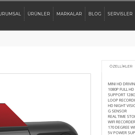
URUMSAL
ÜRÜNLER
MARKALAR
BLOG
SERVİSLER
ÖZELLİKLER
MINI HD DRIV
1080P FULL HD
SUPPORT 128G
LOOP RECORD
HD NIGHT VISI
G SENSOR
REAL TIME ST
WIFI RECORDE
170 DEGREE W
5V POWER SUP