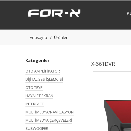
K
Anasayfa
Ürünler
Kategoriler
X-361DVR
OTO AMPLİFİKATÖR
DİJİTAL SES İŞLEMCİSİ
OTO TEYP
HAYALET EKRAN
INTERFACE
MULTİMEDYA/NAVİGASYON
MULTİMEDYA ÇERÇEVELERİ
SUBWOOFER