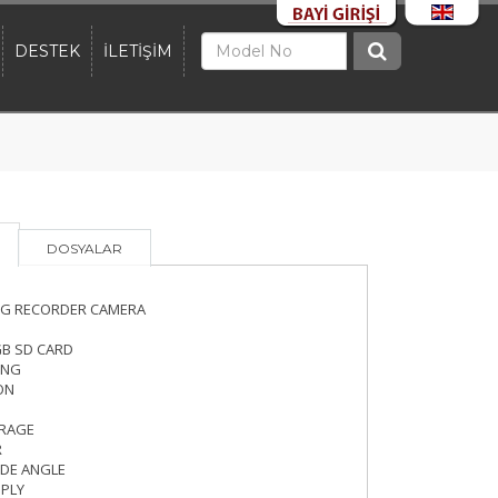
DESTEK
İLETİŞİM
DOSYALAR
ING RECORDER CAMERA
B SD CARD
ING
ON
ORAGE
R
IDE ANGLE
PLY