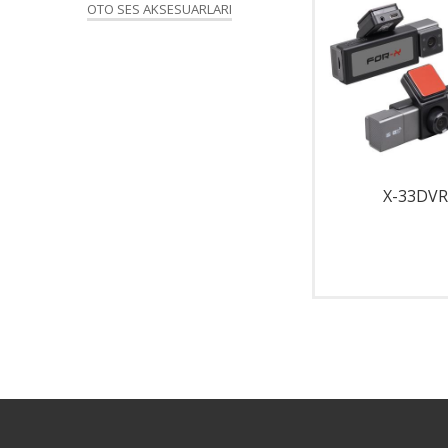
OTO SES AKSESUARLARI
X-934
X-33DVR