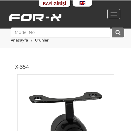
Toggle
navigati
Anasayfa
Ürünler
X-354