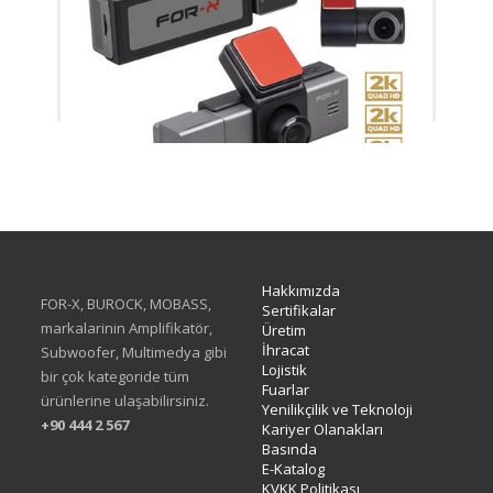
X-33DVR
Hakkımızda
FOR-X, BUROCK, MOBASS,
Sertifikalar
markalarinin Amplifikatör,
Üretim
İhracat
Subwoofer, Multimedya gibi
Lojistik
bir çok kategoride tüm
Fuarlar
ürünlerine ulaşabilirsiniz.
Yenilikçilik ve Teknoloji
+90 444 2 567
Kariyer Olanakları
Basında
E-Katalog
KVKK Politikası