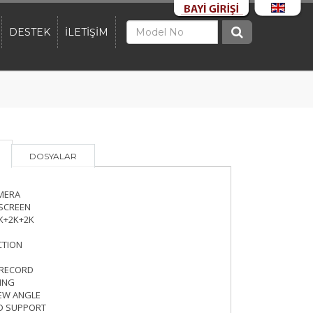
DESTEK
İLETİŞİM
DOSYALAR
MERA
 SCREEN
K+2K+2K
CTION
 RECORD
ING
IEW ANGLE
D SUPPORT