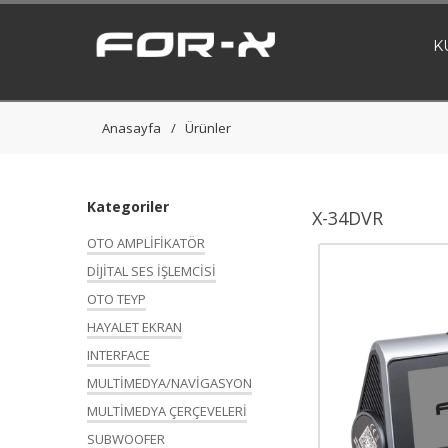
K
Anasayfa
Ürünler
Kategoriler
X-34DVR
OTO AMPLİFİKATÖR
DİJİTAL SES İŞLEMCİSİ
OTO TEYP
HAYALET EKRAN
INTERFACE
MULTİMEDYA/NAVİGASYON
MULTİMEDYA ÇERÇEVELERİ
SUBWOOFER