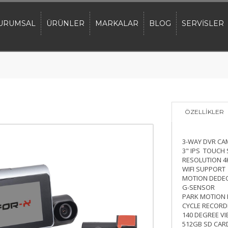
URUMSAL
ÜRÜNLER
MARKALAR
BLOG
SERVİSLER
ÖZELLİKLER
3-WAY DVR CA
3" IPS TOUCH
RESOLUTION 4
WIFI SUPPORT
MOTION DEDE
G-SENSOR
PARK MOTION
CYCLE RECORD
140 DEGREE V
512GB SD CAR