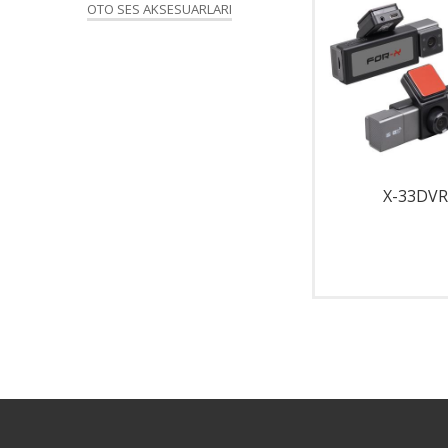
OTO SES AKSESUARLARI
X-934
X-33DVR