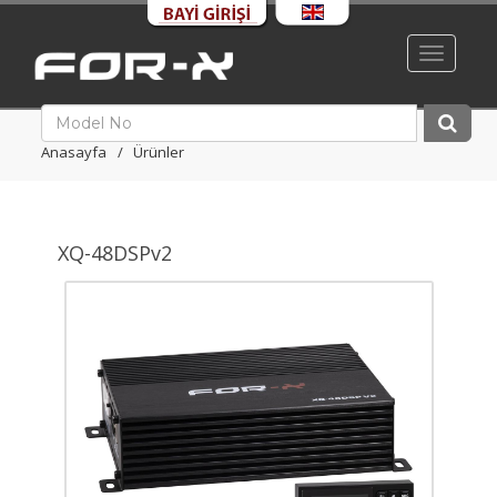
Toggle
navigati
Anasayfa
Ürünler
XQ-48DSPv2