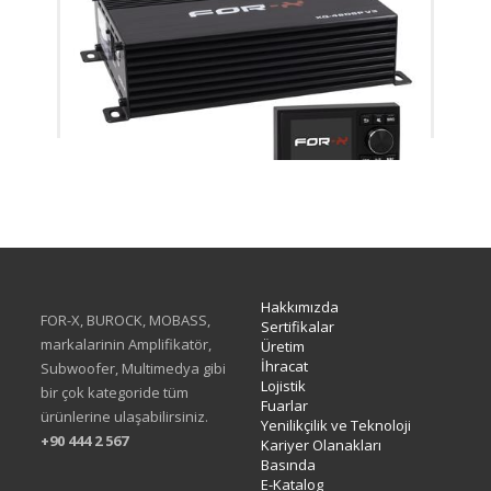
XQ-48DSPv3
Hakkımızda
FOR-X, BUROCK, MOBASS,
Sertifikalar
markalarinin Amplifikatör,
Üretim
İhracat
Subwoofer, Multimedya gibi
Lojistik
bir çok kategoride tüm
Fuarlar
ürünlerine ulaşabilirsiniz.
Yenilikçilik ve Teknoloji
+90 444 2 567
Kariyer Olanakları
Basında
E-Katalog