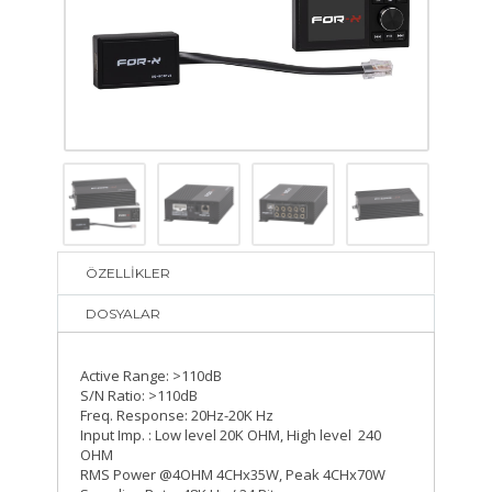
ÖZELLİKLER
DOSYALAR
Active Range: >110dB
S/N Ratio: >110dB
Freq. Response: 20Hz-20K Hz
Input Imp. : Low level 20K OHM, High level 240
OHM
RMS Power @4OHM 4CHx35W, Peak 4CHx70W