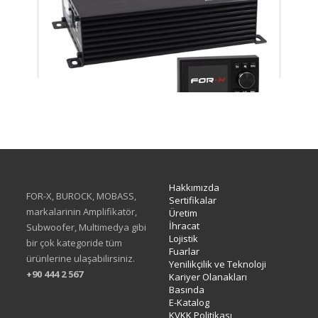
XQ-48DSPv3
Hakkımızda
FOR-X, BUROCK, MOBASS,
Sertifikalar
markalarinin Amplifikatör,
Üretim
İhracat
Subwoofer, Multimedya gibi
Lojistik
bir çok kategoride tüm
Fuarlar
ürünlerine ulaşabilirsiniz.
Yenilikçilik ve Teknoloji
+90 444 2 567
Kariyer Olanakları
Basında
E-Katalog
KVKK Politikası