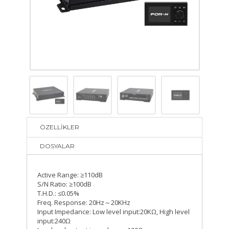
ÖZELLİKLER
DOSYALAR
Active Range: ≥110dB
S/N Ratio: ≥100dB
T.H.D.: ≤0.05%
Freq. Response: 20Hz～20KHz
Input Impedance: Low level input:20KΩ, High level
input:240Ω