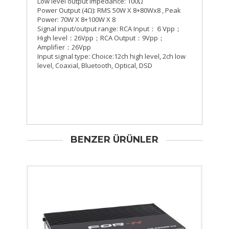
Low level output impedance: 100Ω
Power Output (4Ω): RMS 50W X 8+80Wx8 , Peak
Power: 70W X 8+100W X 8
Signal input/output range: RCA Input：６Vpp；
High level：26Vpp；RCA Output：9Vpp；
Amplifier：26Vpp
Input signal type: Choice:12ch high level, 2ch low
level, Coaxial, Bluetooth, Optical, DSD
BENZER ÜRÜNLER