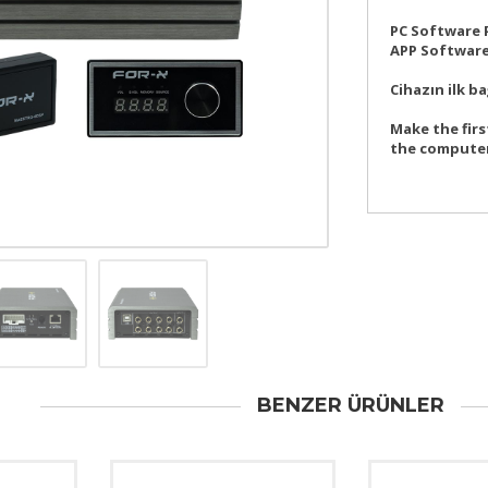
PC Software 
APP Software
Cihazın ilk ba
Make the firs
the computer
BENZER ÜRÜNLER