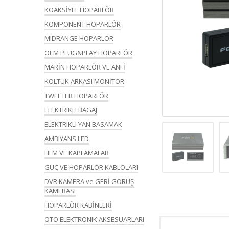
KOAKSİYEL HOPARLÖR
KOMPONENT HOPARLÖR
MIDRANGE HOPARLÖR
OEM PLUG&PLAY HOPARLÖR
MARİN HOPARLÖR VE ANFİ
KOLTUK ARKASI MONİTÖR
TWEETER HOPARLÖR
ELEKTRIKLI BAGAJ
ELEKTRIKLI YAN BASAMAK
AMBIYANS LED
FILM VE KAPLAMALAR
GÜÇ VE HOPARLÖR KABLOLARI
DVR KAMERA ve GERİ GÖRÜŞ
KAMERASI
HOPARLÖR KABİNLERİ
OTO ELEKTRONIK AKSESUARLARI