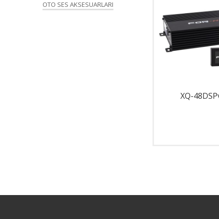
OTO SES AKSESUARLARI
XQ-8DSP
XQ-48DSP