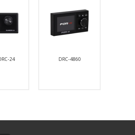
DRC-24
DRC-4860
XQ