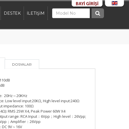
DESTEK
İLETİŞİM
DOSYALAR
≥110dB
0dB
se: 20Hz～20KHz
e: Low level input:20KΩ, High level input:240Ω
put impedance: 100Ω
(4Ω): RMS 25W X4, Peak Power 60W X4
output range: RCA Input：6Vpp；High level：26Vpp;
Vpp；Amplifier：26Vpp
e: DC 9V～16V