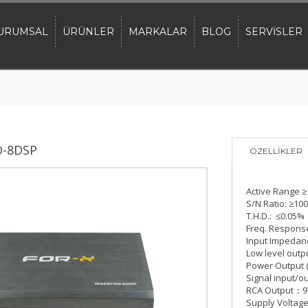
URUMSAL
ÜRÜNLER
MARKALAR
BLOG
SERVİSLER
O-8DSP
ÖZELLİKLER
Active Range 
S/N Ratio: ≥10
T.H.D.: ≤0.05%
Freq. Respon
Input Impedanc
Low level out
Power Output 
Signal input/
RCA Output：9
Supply Voltag