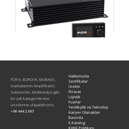
XQ-48DSPv3
Hakkımızda
FOR-X, BUROCK, MOBASS,
Sertifikalar
markalarinin Amplifikatör,
Üretim
İhracat
Subwoofer, Multimedya gibi
Lojistik
bir çok kategoride tüm
Fuarlar
ürünlerine ulaşabilirsiniz.
Yenilikçilik ve Teknoloji
+90 444 2 567
Kariyer Olanakları
Basında
E-Katalog
KVKK Politikası