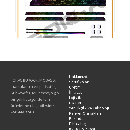
XAV-38
Hakkımızda
FOR-X, BUROCK, MOBASS,
Sertifikalar
markalarinin Amplifikatör,
Üretim
İhracat
Subwoofer, Multimedya gibi
Lojistik
bir çok kategoride tüm
Fuarlar
ürünlerine ulaşabilirsiniz.
Yenilikçilik ve Teknoloji
+90 444 2 567
Kariyer Olanakları
Basında
E-Katalog
KVKK Politikası