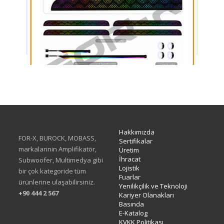
XAV-38
Hakkımızda
FOR-X, BUROCK, MOBASS,
Sertifikalar
markalarinin Amplifikatör,
Üretim
İhracat
Subwoofer, Multimedya gibi
Lojistik
bir çok kategoride tüm
Fuarlar
ürünlerine ulaşabilirsiniz.
Yenilikçilik ve Teknoloji
+90 444 2 567
Kariyer Olanakları
Basında
E-Katalog
KVKK Politikası