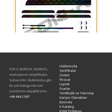
XAV-38
Hakkımızda
FOR-X, BUROCK, MOBASS,
Sertifikalar
markalarinin Amplifikatör,
Üretim
İhracat
Subwoofer, Multimedya gibi
Lojistik
bir çok kategoride tüm
Fuarlar
ürünlerine ulaşabilirsiniz.
Yenilikçilik ve Teknoloji
+90 444 2 567
Kariyer Olanakları
Basında
E-Katalog
KVKK Politikası