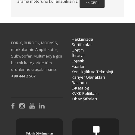
arama motorunu kullanabilirsiniz.
<< GERI
Hakkımızda
FOR-X, BUROCK, MOBASS,
Sertifikalar
markalarinin Amplifikatör,
Üretim
İhracat
Subwoofer, Multimedya gibi
Lojistik
bir çok kategoride tüm
Fuarlar
ürünlerine ulaşabilirsiniz.
Yenilikçilik ve Teknoloji
+90 444 2 567
Kariyer Olanakları
Basında
E-Katalog
KVKK Politikası
Cihaz Şifreleri