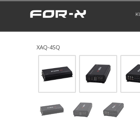
K
XAQ-4SQ