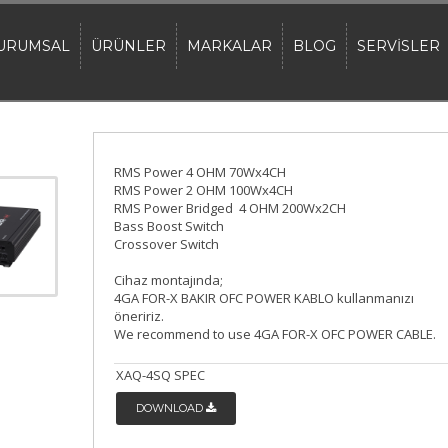
URUMSAL
ÜRÜNLER
MARKALAR
BLOG
SERVİSLER
RMS Power 4 OHM 70Wx4CH
RMS Power 2 OHM 100Wx4CH
RMS Power Bridged 4 OHM 200Wx2CH
Bass Boost Switch
Crossover Switch
Cihaz montajında;
4GA FOR-X BAKIR OFC POWER KABLO kullanmanızı
öneririz.
We recommend to use 4GA FOR-X OFC POWER CABLE.
XAQ-4SQ SPEC
DOWNLOAD