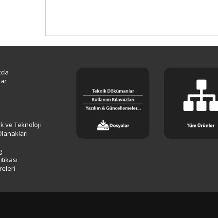
zda
lar
lik ve Teknoloji
Olanakları
g
tikası
releri