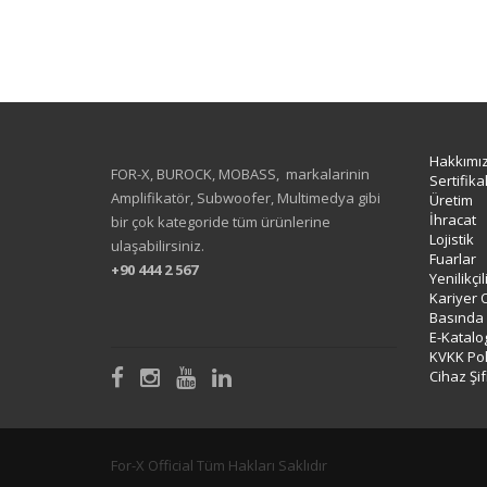
Hakkımı
FOR-X, BUROCK, MOBASS, markalarinin
Sertifika
Amplifikatör, Subwoofer, Multimedya gibi
Üretim
İhracat
bir çok kategoride tüm ürünlerine
Lojistik
ulaşabilirsiniz.
Fuarlar
+90 444 2 567
Yenilikçi
Kariyer 
Basında
E-Katalo
KVKK Poli
Cihaz Şif
For-X Official Tüm Hakları Saklıdır