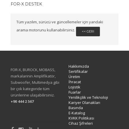
FOR-X DESTEK
Tüm yazılım, sürücü ve güncellemeler için yandaki
arama motorunu kullanabilirsiniz.
<< GERI
Hakkımızda
FOR-X, BUROCK, MOBASS,
Sertifikalar
markalarinin Amplifikatör,
Üretim
İhracat
Subwoofer, Multimedya gibi
Lojistik
bir çok kategoride tüm
Fuarlar
ürünlerine ulaşabilirsiniz.
Yenilikçilik ve Teknoloji
+90 444 2 567
Kariyer Olanakları
Basında
E-Katalog
KVKK Politikası
Cihaz Şifreleri