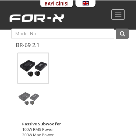
Toggle
navigati
BR-69 2.1
Passive Subwoofer
100W RMS Power
200W Max Power