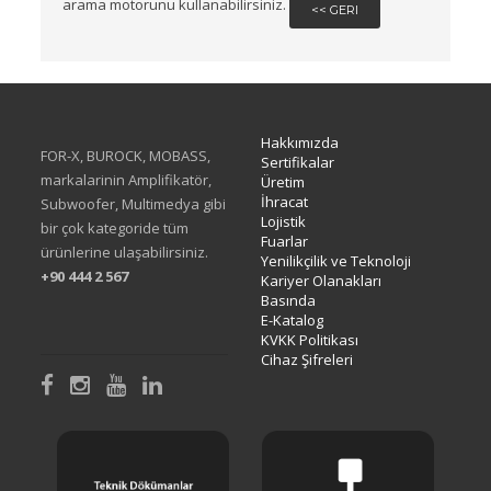
arama motorunu kullanabilirsiniz.
<< GERI
Hakkımızda
FOR-X, BUROCK, MOBASS,
Sertifikalar
markalarinin Amplifikatör,
Üretim
İhracat
Subwoofer, Multimedya gibi
Lojistik
bir çok kategoride tüm
Fuarlar
ürünlerine ulaşabilirsiniz.
Yenilikçilik ve Teknoloji
+90 444 2 567
Kariyer Olanakları
Basında
E-Katalog
KVKK Politikası
Cihaz Şifreleri