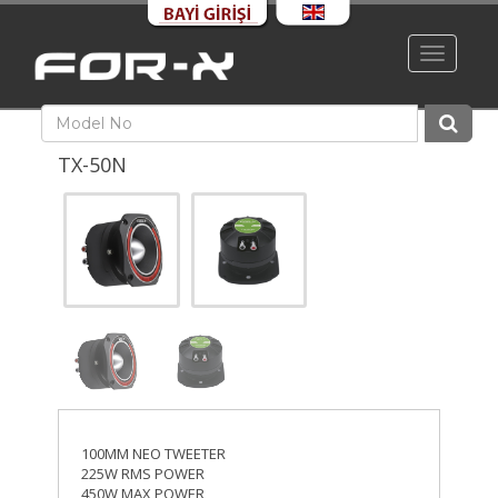
Toggle
navigati
TX-50N
100MM NEO TWEETER
225W RMS POWER
450W MAX POWER