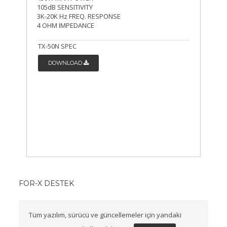
105dB SENSITIVITY
3K-20K Hz FREQ. RESPONSE
4 OHM IMPEDANCE
TX-50N SPEC
DOWNLOAD
FOR-X DESTEK
Tüm yazılım, sürücü ve güncellemeler için yandaki