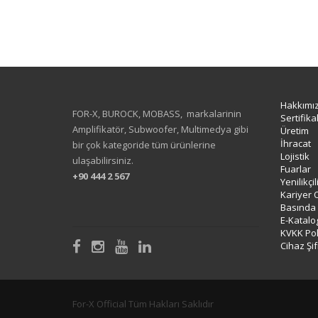
Hakkımı
FOR-X, BUROCK, MOBASS, markalarinin
Sertifika
Amplifikatör, Subwoofer, Multimedya gibi
Üretim
İhracat
bir çok kategoride tüm ürünlerine
Lojistik
ulaşabilirsiniz.
Fuarlar
+90 444 2 567
Yenilikçi
Kariyer 
Basında
E-Katalo
KVKK Poli
Cihaz Şif
For-X Official Tüm Hakları Saklıdır