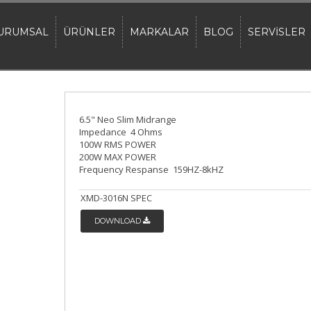
URUMSAL
ÜRÜNLER
MARKALAR
BLOG
SERVİSLER
6.5" Neo Slim Midrange
Impedance 4 Ohms
100W RMS POWER
200W MAX POWER
Frequency Respanse 159HZ-8kHZ
XMD-3016N SPEC
DOWNLOAD