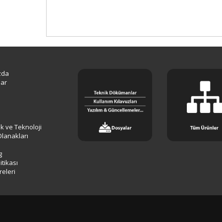
zda
lar
lik ve Teknoloji
Olanakları
g
tikası
releri