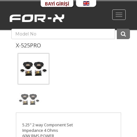
Toggle
navigati
X-525PRO
5.25" 2 way Component Set
Impedance 4 Ohms
60W RMS POWER