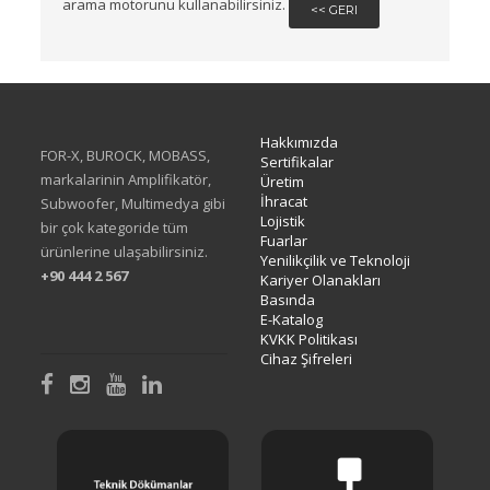
arama motorunu kullanabilirsiniz.
<< GERI
Hakkımızda
FOR-X, BUROCK, MOBASS,
Sertifikalar
markalarinin Amplifikatör,
Üretim
İhracat
Subwoofer, Multimedya gibi
Lojistik
bir çok kategoride tüm
Fuarlar
ürünlerine ulaşabilirsiniz.
Yenilikçilik ve Teknoloji
+90 444 2 567
Kariyer Olanakları
Basında
E-Katalog
KVKK Politikası
Cihaz Şifreleri