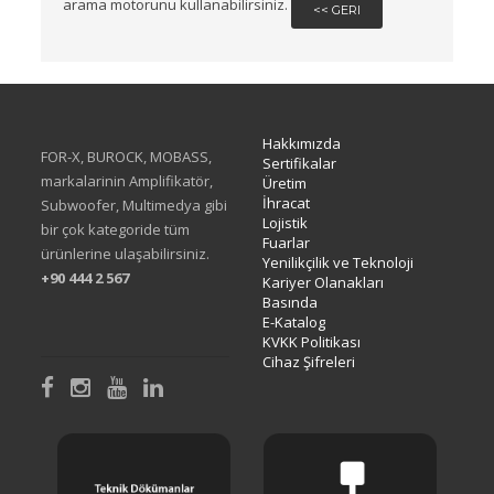
arama motorunu kullanabilirsiniz.
<< GERI
Hakkımızda
FOR-X, BUROCK, MOBASS,
Sertifikalar
markalarinin Amplifikatör,
Üretim
İhracat
Subwoofer, Multimedya gibi
Lojistik
bir çok kategoride tüm
Fuarlar
ürünlerine ulaşabilirsiniz.
Yenilikçilik ve Teknoloji
+90 444 2 567
Kariyer Olanakları
Basında
E-Katalog
KVKK Politikası
Cihaz Şifreleri