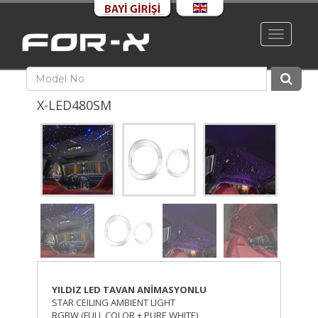
Toggle
navigati
X-LED480SM
YILDIZ LED TAVAN ANİMASYONLU
STAR CEILING AMBIENT LIGHT
RGBW (FULL COLOR + PURE WHITE)