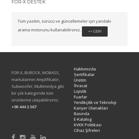
FOR-X DESTEK
Tüm yazılım, sürücü ve güncellemeler için yandaki
arama motorunu kullanabilirsiniz.
<< GERI
Hakkımızda
FOR-X, BUROCK, MOBASS,
Sertifikalar
markalarinin Amplifikatör,
Üretim
İhracat
Subwoofer, Multimedya gibi
Lojistik
bir çok kategoride tüm
Fuarlar
ürünlerine ulaşabilirsiniz.
Yenilikçilik ve Teknoloji
+90 444 2 567
Kariyer Olanakları
Basında
E-Katalog
KVKK Politikası
Cihaz Şifreleri