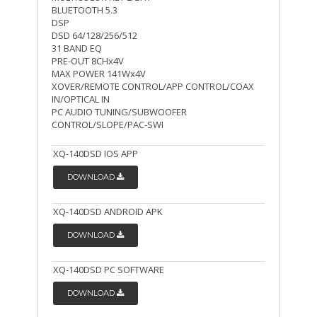
BLUETOOTH 5.3
DSP
DSD 64/128/256/512
31 BAND EQ
PRE-OUT 8CHx4V
MAX POWER 141Wx4V
XOVER/REMOTE CONTROL/APP CONTROL/COAX
IN/OPTICAL IN
PC AUDIO TUNING/SUBWOOFER
CONTROL/SLOPE/PAC-SWI
XQ-140DSD IOS APP
DOWNLOAD
XQ-140DSD ANDROID APK
DOWNLOAD
XQ-140DSD PC SOFTWARE
DOWNLOAD