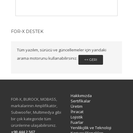
FOR-X DESTEK
Tüm yazılım, sürücü ve güncellemeler için yandaki
arama motorunu kullanabilirsiniz.
<< GERI
Hakkımızda
FOR-X, BUROCK, MOBASS,
Sertifikalar
markalarinin Amplifikatör,
Üretim
İhracat
Subwoofer, Multimedya gibi
Lojistik
bir çok kategoride tüm
Fuarlar
ürünlerine ulaşabilirsiniz.
Yenilikçilik ve Teknoloji
+90 444 2 567