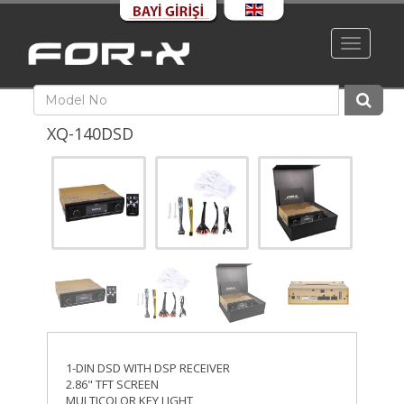
Toggle
navigati
XQ-140DSD
1-DIN DSD WITH DSP RECEIVER
2.86" TFT SCREEN
MULTICOLOR KEY LIGHT