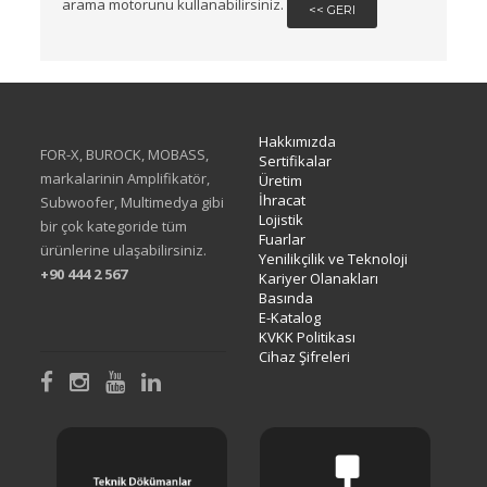
arama motorunu kullanabilirsiniz.
<< GERI
Hakkımızda
FOR-X, BUROCK, MOBASS,
Sertifikalar
markalarinin Amplifikatör,
Üretim
İhracat
Subwoofer, Multimedya gibi
Lojistik
bir çok kategoride tüm
Fuarlar
ürünlerine ulaşabilirsiniz.
Yenilikçilik ve Teknoloji
+90 444 2 567
Kariyer Olanakları
Basında
E-Katalog
KVKK Politikası
Cihaz Şifreleri