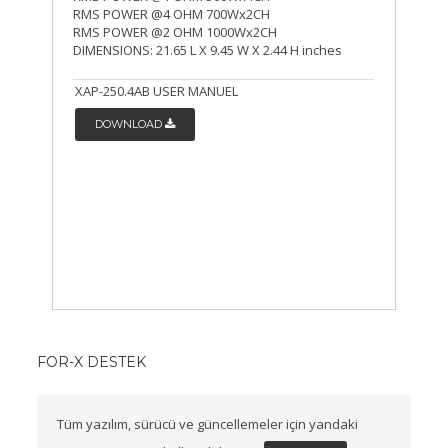
RMS POWER @4 OHM 700Wx2CH
RMS POWER @2 OHM 1000Wx2CH
DIMENSIONS: 21.65 L X 9.45 W X 2.44 H inches
XAP-250.4AB USER MANUEL
DOWNLOAD
FOR-X DESTEK
Tüm yazılım, sürücü ve güncellemeler için yandaki