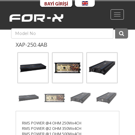
Toggle
navigati
XAP-250.4AB
RMS POWER @4 OHM 250Wx4CH
RMS POWER @2 OHM 350Wx4CH
RMS POWER @1 OHM 500Wx4CH