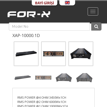
Toggle
navigati
XAP-10000.1D
RMS POWER @4 OHM 3450Wx1CH
RMS POWER @2 OHM 6000Wx1CH
RMS POWER @1 OHM 10000Wx1CH