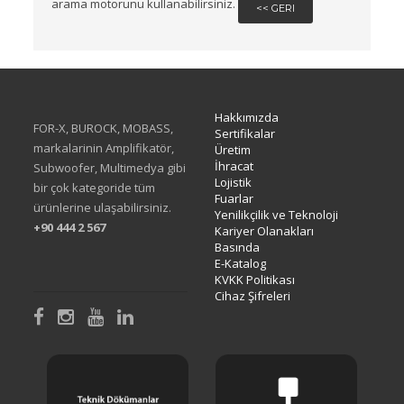
arama motorunu kullanabilirsiniz.
<< GERI
Hakkımızda
FOR-X, BUROCK, MOBASS,
Sertifikalar
markalarinin Amplifikatör,
Üretim
İhracat
Subwoofer, Multimedya gibi
Lojistik
bir çok kategoride tüm
Fuarlar
ürünlerine ulaşabilirsiniz.
Yenilikçilik ve Teknoloji
+90 444 2 567
Kariyer Olanakları
Basında
E-Katalog
KVKK Politikası
Cihaz Şifreleri