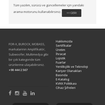
Tüm yazılım, sürücü ve güncellemeler için yandaki
arama motorunu kullanabilirsiniz.
<< GERI
Hakkımızda
FOR-X, BUROCK, MOBASS,
Sertifikalar
markalarinin Amplifikatör,
Üretim
İhracat
Subwoofer, Multimedya gibi
Lojistik
bir çok kategoride tüm
Fuarlar
ürünlerine ulaşabilirsiniz.
Yenilikçilik ve Teknoloji
+90 444 2 567
Kariyer Olanakları
Basında
E-Katalog
KVKK Politikası
Cihaz Şifreleri