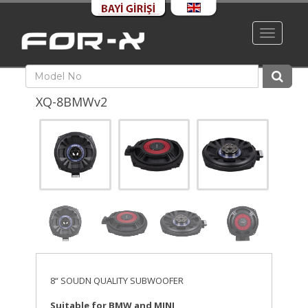
Toggle
navigati
XQ-8BMWv2
8“ SOUDN QUALITY SUBWOOFER
Suitable for BMW and MINI