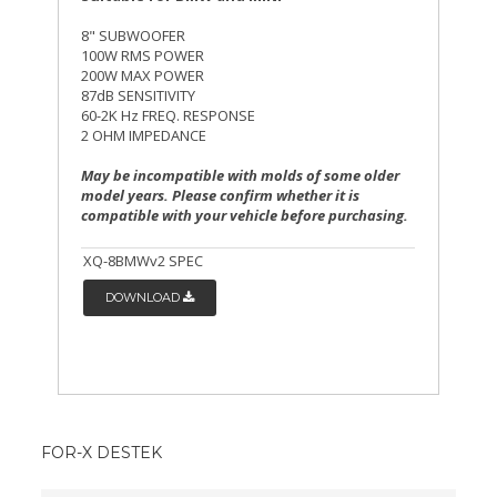
8" SUBWOOFER
100W RMS POWER
200W MAX POWER
87dB SENSITIVITY
60-2K Hz FREQ. RESPONSE
2 OHM IMPEDANCE
May be incompatible with molds of some older
model years. Please confirm whether it is
compatible with your vehicle before purchasing.
XQ-8BMWv2 SPEC
DOWNLOAD
FOR-X DESTEK