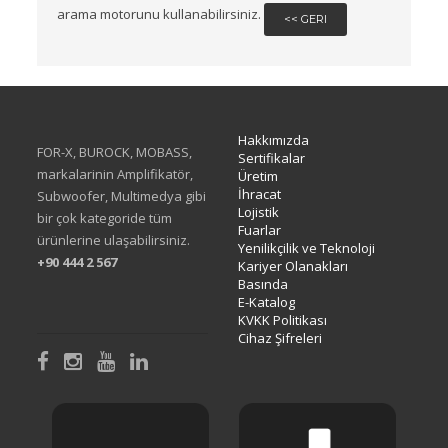
arama motorunu kullanabilirsiniz.
<< GERI
Hakkımızda
FOR-X, BUROCK, MOBASS,
Sertifikalar
markalarinin Amplifikatör,
Üretim
İhracat
Subwoofer, Multimedya gibi
Lojistik
bir çok kategoride tüm
Fuarlar
ürünlerine ulaşabilirsiniz.
Yenilikçilik ve Teknoloji
+90 444 2 567
Kariyer Olanakları
Basında
E-Katalog
KVKK Politikası
Cihaz Şifreleri