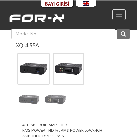
Toggle
navigati
XQ-4.55A
4CH ANDROID AMPLIFIER
RMS POWER THD % : RMS POWER 55Wx4CH
AMPLIFIER TYPE: CLASS D