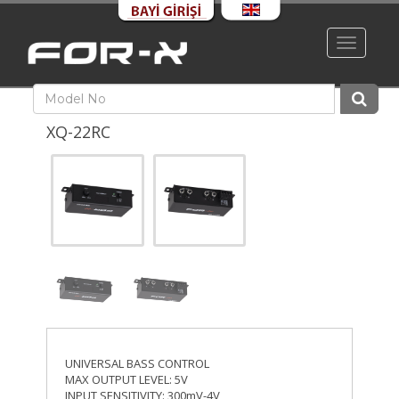
Toggle
navigati
XQ-22RC
UNIVERSAL BASS CONTROL
MAX OUTPUT LEVEL: 5V
INPUT SENSITIVITY: 300mV-4V