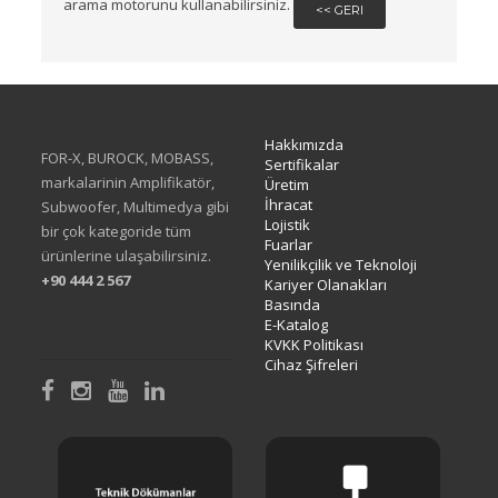
arama motorunu kullanabilirsiniz.
<< GERI
Hakkımızda
FOR-X, BUROCK, MOBASS,
Sertifikalar
markalarinin Amplifikatör,
Üretim
İhracat
Subwoofer, Multimedya gibi
Lojistik
bir çok kategoride tüm
Fuarlar
ürünlerine ulaşabilirsiniz.
Yenilikçilik ve Teknoloji
+90 444 2 567
Kariyer Olanakları
Basında
E-Katalog
KVKK Politikası
Cihaz Şifreleri