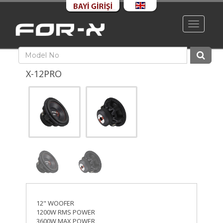
Toggle
navigati
X-12PRO
12" WOOFER
1200W RMS POWER
3600W MAX POWER