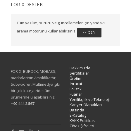
FOR-X DESTEK
Tüm yazılım, sürücü ve güncellemeler için yandaki
arama motorunu kullanabilirsiniz.
<< GERI
Hakkımızda
FOR-X, BUROCK, MOBASS,
Sertifikalar
markalarinin Amplifikatör,
Üretim
İhracat
Subwoofer, Multimedya gibi
Lojistik
bir çok kategoride tüm
Fuarlar
ürünlerine ulaşabilirsiniz.
Yenilikçilik ve Teknoloji
+90 444 2 567
Kariyer Olanakları
Basında
E-Katalog
KVKK Politikası
Cihaz Şifreleri