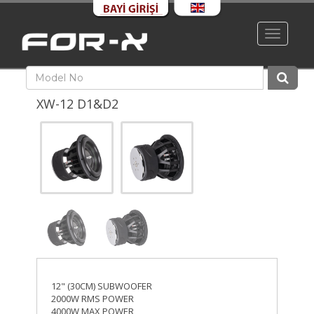
Toggle
navigati
XW-12 D1&D2
12" (30CM) SUBWOOFER
2000W RMS POWER
4000W MAX POWER