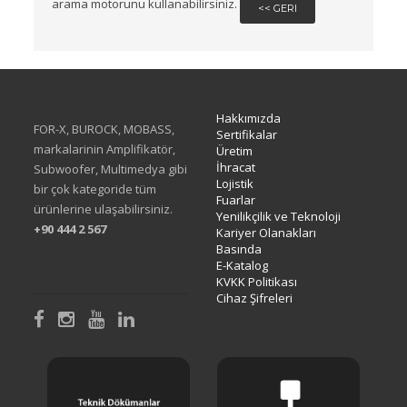
arama motorunu kullanabilirsiniz.
<< GERI
Hakkımızda
FOR-X, BUROCK, MOBASS,
Sertifikalar
markalarinin Amplifikatör,
Üretim
İhracat
Subwoofer, Multimedya gibi
Lojistik
bir çok kategoride tüm
Fuarlar
ürünlerine ulaşabilirsiniz.
Yenilikçilik ve Teknoloji
+90 444 2 567
Kariyer Olanakları
Basında
E-Katalog
KVKK Politikası
Cihaz Şifreleri