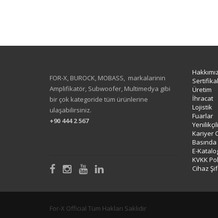
Hakkımı
FOR-X, BUROCK, MOBASS, markalarinin
Sertifika
Amplifikatör, Subwoofer, Multimedya gibi
Üretim
İhracat
bir çok kategoride tüm ürünlerine
Lojistik
ulaşabilirsiniz.
Fuarlar
+90 444 2 567
Yenilikçi
Kariyer 
Basında
E-Katalo
KVKK Poli
Cihaz Şif
For-X Official Tüm Hakları Saklıdır