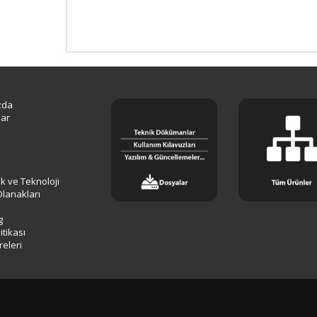
zda
lar
lik ve Teknoloji
Olanakları
g
tikası
releri