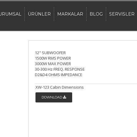
URUMSAL
ÜRÜNLER
MARKALAR
BLOG
SERVİSLER
12" SUBWOOFER
1500W RMS POWER
3000W MAX POWER
30-300 Hz FREQ. RESPONSE
D2&D4 OHMS IMPEDANCE
XW-123 Cabin Dimensions
DOWNLOAD