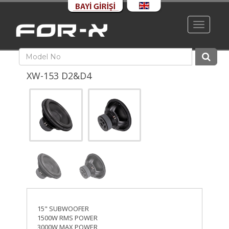
Toggle
navigati
XW-153 D2&D4
15" SUBWOOFER
1500W RMS POWER
3000W MAX POWER