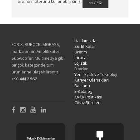
arama motorunu kullanabilirsiniz.
<< GERI
Hakkımızda
FOR-X, BUROCK, MOBASS,
Sertifikalar
markalarinin Amplifikatör,
Üretim
İhracat
Subwoofer, Multimedya gibi
Lojistik
bir çok kategoride tüm
Fuarlar
ürünlerine ulaşabilirsiniz.
Yenilikçilik ve Teknoloji
+90 444 2 567
Kariyer Olanakları
Basında
E-Katalog
KVKK Politikası
Cihaz Şifreleri