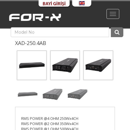
Toggle
navigati
XAD-250.4AB
RMS POWER @4 OHM 250Wx4CH
RMS POWER @2 OHM 350Wx4CH
RMS POWER @1 OHM 500Wx4CH