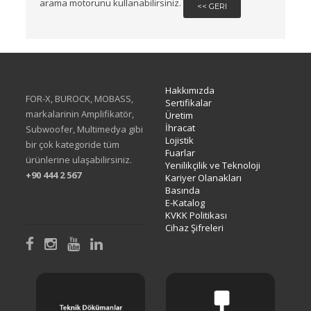
arama motorunu kullanabilirsiniz.
<< GERI
Hakkımızda
FOR-X, BUROCK, MOBASS,
Sertifikalar
markalarinin Amplifikatör,
Üretim
İhracat
Subwoofer, Multimedya gibi
Lojistik
bir çok kategoride tüm
Fuarlar
ürünlerine ulaşabilirsiniz.
Yenilikçilik ve Teknoloji
+90 444 2 567
Kariyer Olanakları
Basında
E-Katalog
KVKK Politikası
Cihaz Şifreleri