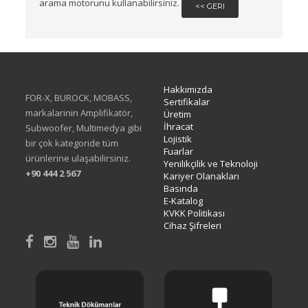
arama motorunu kullanabilirsiniz.
<< GERI
Hakkımızda
FOR-X, BUROCK, MOBASS,
Sertifikalar
markalarinin Amplifikatör,
Üretim
İhracat
Subwoofer, Multimedya gibi
Lojistik
bir çok kategoride tüm
Fuarlar
ürünlerine ulaşabilirsiniz.
Yenilikçilik ve Teknoloji
+90 444 2 567
Kariyer Olanakları
Basında
E-Katalog
KVKK Politikası
Cihaz Şifreleri