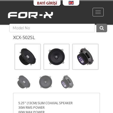
Toggle
navigati
XCX-502SL
5.25" (13CM) SLIM COAXIAL SPEAKER
30W RMS POWER
60W MAX POWER