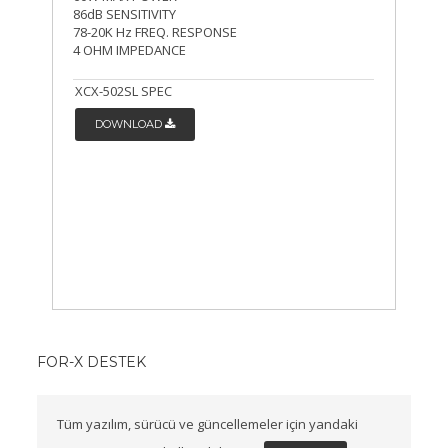
86dB SENSITIVITY
78-20K Hz FREQ. RESPONSE
4 OHM IMPEDANCE
XCX-502SL SPEC
DOWNLOAD
FOR-X DESTEK
Tüm yazılım, sürücü ve güncellemeler için yandaki