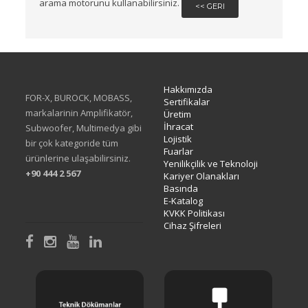
arama motorunu kullanabilirsiniz.
<< GERI
Hakkımızda
FOR-X, BUROCK, MOBASS,
Sertifikalar
markalarinin Amplifikatör,
Üretim
İhracat
Subwoofer, Multimedya gibi
Lojistik
bir çok kategoride tüm
Fuarlar
ürünlerine ulaşabilirsiniz.
Yenilikçilik ve Teknoloji
+90 444 2 567
Kariyer Olanakları
Basında
E-Katalog
KVKK Politikası
Cihaz Şifreleri