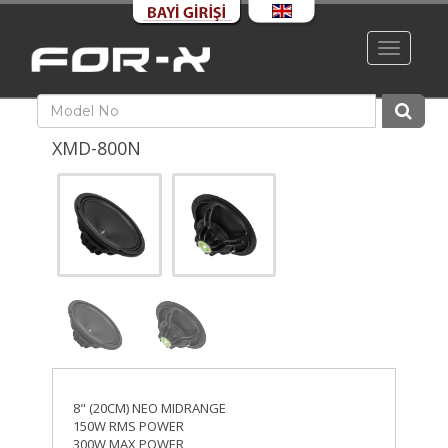
Toggle
navigati
XMD-800N
8" (20CM) NEO MIDRANGE
150W RMS POWER
300W MAX POWER