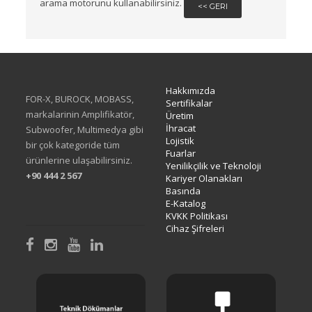
arama motorunu kullanabilirsiniz.
<< GERI
Hakkımızda
FOR-X, BUROCK, MOBASS,
Sertifikalar
markalarinin Amplifikatör,
Üretim
İhracat
Subwoofer, Multimedya gibi
Lojistik
bir çok kategoride tüm
Fuarlar
ürünlerine ulaşabilirsiniz.
Yenilikçilik ve Teknoloji
+90 444 2 567
Kariyer Olanakları
Basında
E-Katalog
KVKK Politikası
Cihaz Şifreleri