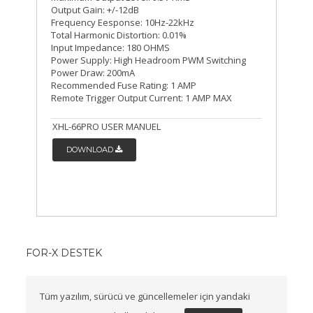
Output Gain: +/-12dB
Frequency Eesponse: 10Hz-22kHz
Total Harmonic Distortion: 0.01%
Input Impedance: 180 OHMS
Power Supply: High Headroom PWM Switching
Power Draw: 200mA
Recommended Fuse Rating: 1 AMP
Remote Trigger Output Current: 1 AMP MAX
XHL-66PRO USER MANUEL
DOWNLOAD
FOR-X DESTEK
Tüm yazılım, sürücü ve güncellemeler için yandaki