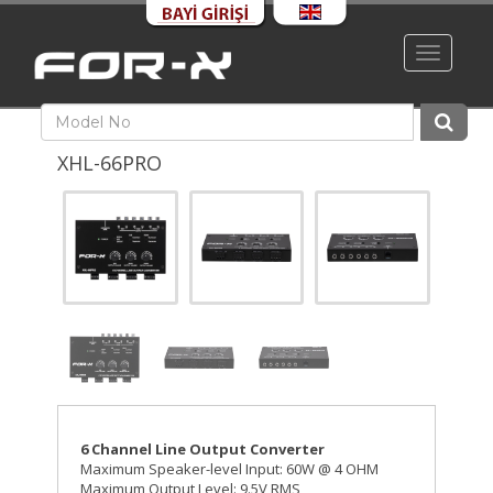
Toggle
navigati
XHL-66PRO
6 Channel Line Output Converter
Maximum Speaker-level Input: 60W @ 4 OHM
Maximum Output Level: 9.5V RMS