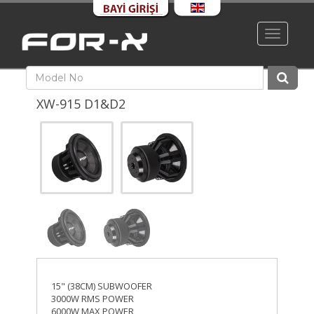
Toggle
navigati
XW-915 D1&D2
15" (38CM) SUBWOOFER
3000W RMS POWER
6000W MAX POWER