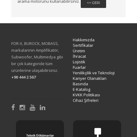
arama motorunu kullanabilirsiniz.
<< GERI
Hakkımızda
FOR-X, BUROCK, MOBASS,
Sertifikalar
markalarinin Amplifikatör,
Üretim
İhracat
Subwoofer, Multimedya gibi
Lojistik
bir çok kategoride tüm
Fuarlar
ürünlerine ulaşabilirsiniz.
Yenilikçilik ve Teknoloji
+90 444 2 567
Kariyer Olanakları
Basında
E-Katalog
KVKK Politikası
Cihaz Şifreleri