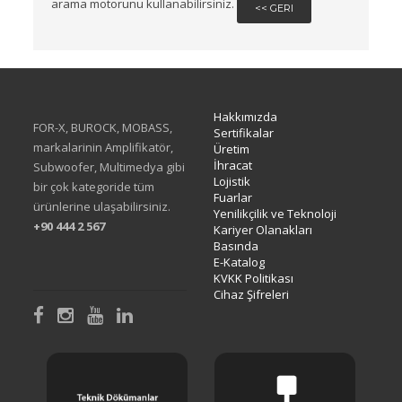
arama motorunu kullanabilirsiniz.
<< GERI
Hakkımızda
FOR-X, BUROCK, MOBASS,
Sertifikalar
markalarinin Amplifikatör,
Üretim
İhracat
Subwoofer, Multimedya gibi
Lojistik
bir çok kategoride tüm
Fuarlar
ürünlerine ulaşabilirsiniz.
Yenilikçilik ve Teknoloji
+90 444 2 567
Kariyer Olanakları
Basında
E-Katalog
KVKK Politikası
Cihaz Şifreleri