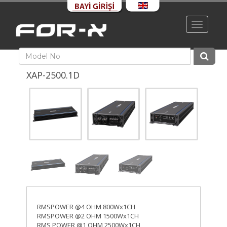
Toggle
navigati
XAP-2500.1D
RMSPOWER @4 OHM 800Wx1CH
RMSPOWER @2 OHM 1500Wx1CH
RMS POWER @1 OHM 2500Wx1CH