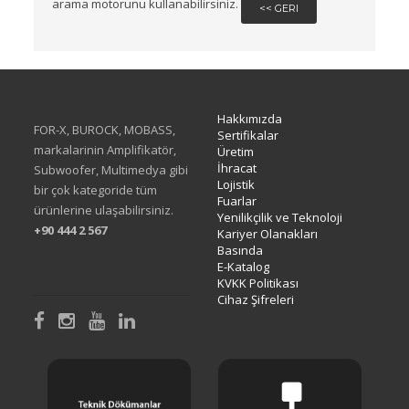
arama motorunu kullanabilirsiniz.
<< GERI
Hakkımızda
FOR-X, BUROCK, MOBASS,
Sertifikalar
markalarinin Amplifikatör,
Üretim
İhracat
Subwoofer, Multimedya gibi
Lojistik
bir çok kategoride tüm
Fuarlar
ürünlerine ulaşabilirsiniz.
Yenilikçilik ve Teknoloji
+90 444 2 567
Kariyer Olanakları
Basında
E-Katalog
KVKK Politikası
Cihaz Şifreleri