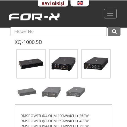
Toggle
navigati
XQ-1000.5D
RMSPOWER @4 OHM 100Wx4CH + 250W
RMSPOWER @2 OHM 150Wx4CH + 400W
RMSPOWER @4 OHM 300Wx2CH + 250W