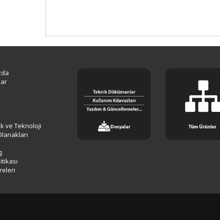
zda
lar
lik ve Teknoloji
Olanakları
g
tikası
releri