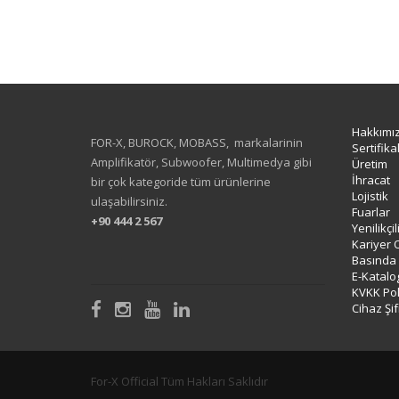
Hakkımı
FOR-X, BUROCK, MOBASS, markalarinin
Sertifika
Amplifikatör, Subwoofer, Multimedya gibi
Üretim
İhracat
bir çok kategoride tüm ürünlerine
Lojistik
ulaşabilirsiniz.
Fuarlar
+90 444 2 567
Yenilikçi
Kariyer 
Basında
E-Katalo
KVKK Poli
Cihaz Şif
For-X Official Tüm Hakları Saklıdır