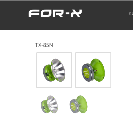
K
TX-85N