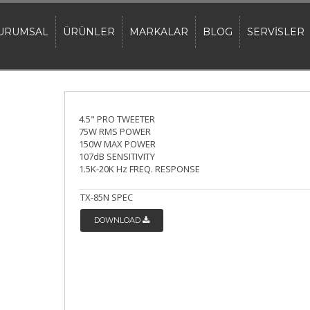
URUMSAL
ÜRÜNLER
MARKALAR
BLOG
SERVİSLER
4.5" PRO TWEETER
75W RMS POWER
150W MAX POWER
107dB SENSITIVITY
1.5K-20K Hz FREQ. RESPONSE
TX-85N SPEC
DOWNLOAD