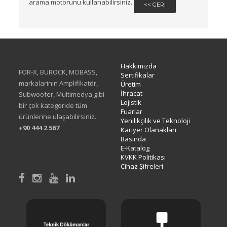
arama motorunu kullanabilirsiniz.
<< GERI
Hakkımızda
FOR-X, BUROCK, MOBASS,
Sertifikalar
markalarinin Amplifikatör,
Üretim
İhracat
Subwoofer, Multimedya gibi
Lojistik
bir çok kategoride tüm
Fuarlar
ürünlerine ulaşabilirsiniz.
Yenilikçilik ve Teknoloji
+90 444 2 567
Kariyer Olanakları
Basında
E-Katalog
KVKK Politikası
Cihaz Şifreleri