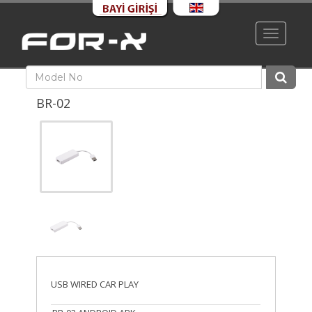
Toggle
navigati
BR-02
USB WIRED CAR PLAY