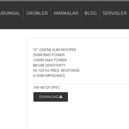
URUMSAL
ÜRÜNLER
MARKALAR
BLOG
SERVİSLER
12" (30CM) SLIM WOOFER
350W RMS POWER
1200W MAX POWER
88.5dB SENSITIVITY
30-120 Hz FREQ. RESPONSE
4 OHM IMPEDANCE
XW-4012F SPEC
DOWNLOAD