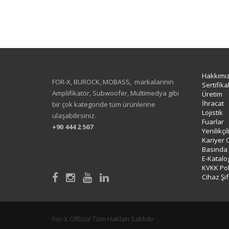
Hakkımı
FOR-X, BUROCK, MOBASS, markalarinin
Sertifika
Amplifikatör, Subwoofer, Multimedya gibi
Üretim
İhracat
bir çok kategoride tüm ürünlerine
Lojistik
ulaşabilirsiniz.
Fuarlar
+90 444 2 567
Yenilikçi
Kariyer 
Basında
E-Katalo
KVKK Poli
Cihaz Şif
For-X Official Tüm Hakları Saklıdır