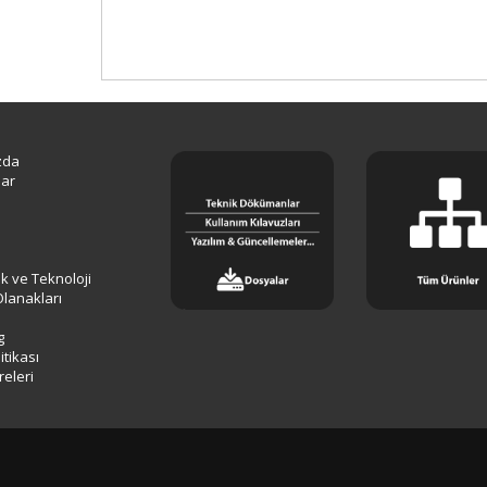
zda
lar
lik ve Teknoloji
Olanakları
g
tikası
releri