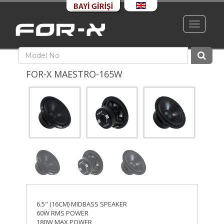
Toggle
navigati
FOR-X MAESTRO-165W
6.5" (16CM) MIDBASS SPEAKER
60W RMS POWER
180W MAX POWER