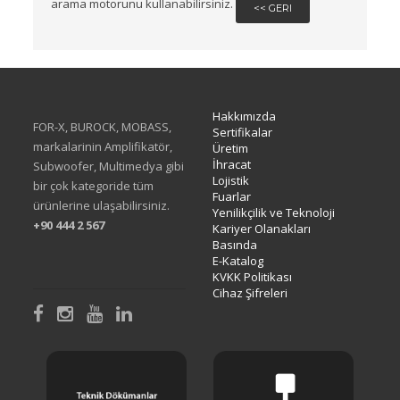
arama motorunu kullanabilirsiniz.
<< GERI
Hakkımızda
FOR-X, BUROCK, MOBASS,
Sertifikalar
markalarinin Amplifikatör,
Üretim
İhracat
Subwoofer, Multimedya gibi
Lojistik
bir çok kategoride tüm
Fuarlar
ürünlerine ulaşabilirsiniz.
Yenilikçilik ve Teknoloji
+90 444 2 567
Kariyer Olanakları
Basında
E-Katalog
KVKK Politikası
Cihaz Şifreleri