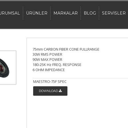
URUMSAL
ÜRÜNLER
MARKALAR
BLOG
SERVİSLER
75mm CARBON FIBER CONE FULLRANGE
30W RMS POWER
90W MAX POWER
180-25K Hz FREQ. RESPONSE
6 OHM IMPEDANCE
MAESTRO-75F SPEC
DOWNLOAD