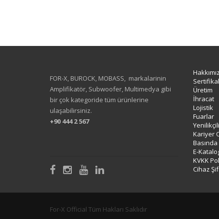
Hakkımı
FOR-X, BUROCK, MOBASS, markalarinin
Sertifika
Amplifikatör, Subwoofer, Multimedya gibi
Üretim
İhracat
bir çok kategoride tüm ürünlerine
Lojistik
ulaşabilirsiniz.
Fuarlar
+90 444 2 567
Yenilikçi
Kariyer 
Basında
E-Katalo
KVKK Poli
Cihaz Şif
For-X Official Tüm Hakları Saklıdır