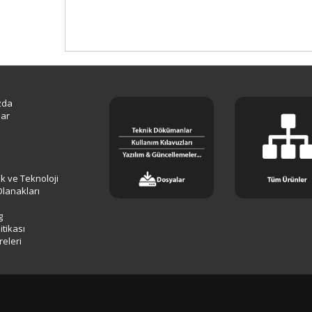
zda
lar
lik ve Teknoloji
Olanakları
g
tikası
releri