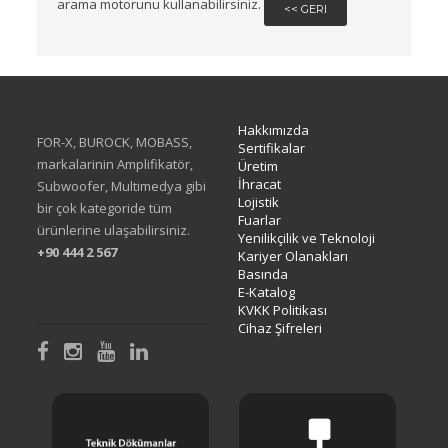
arama motorunu kullanabilirsiniz.
<< GERI
Hakkımızda
FOR-X, BUROCK, MOBASS,
Sertifikalar
markalarinin Amplifikatör,
Üretim
İhracat
Subwoofer, Multimedya gibi
Lojistik
bir çok kategoride tüm
Fuarlar
ürünlerine ulaşabilirsiniz.
Yenilikçilik ve Teknoloji
+90 444 2 567
Kariyer Olanakları
Basında
E-Katalog
KVKK Politikası
Cihaz Şifreleri