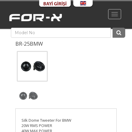
Toggle
navigati
BR-25BMW
Silk Dome Tweeter For BMW
20W RMS POWER
40W MAX POWER