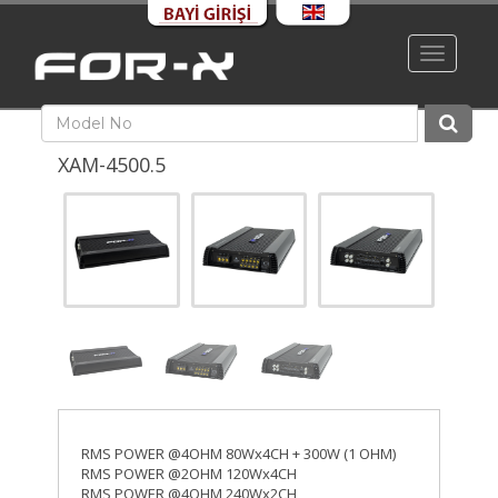
Toggle
navigati
XAM-4500.5
RMS POWER @4OHM 80Wx4CH + 300W (1 OHM)
RMS POWER @2OHM 120Wx4CH
RMS POWER @4OHM 240Wx2CH