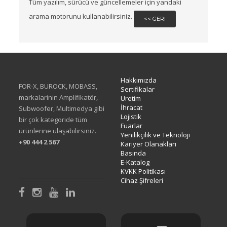
Tüm yazılım, sürücü ve güncellemeler için yandaki
arama motorunu kullanabilirsiniz.
<< GERI
Hakkımızda
FOR-X, BUROCK, MOBASS,
Sertifikalar
markalarinin Amplifikatör,
Üretim
İhracat
Subwoofer, Multimedya gibi
Lojistik
bir çok kategoride tüm
Fuarlar
ürünlerine ulaşabilirsiniz.
Yenilikçilik ve Teknoloji
+90 444 2 567
Kariyer Olanakları
Basında
E-Katalog
KVKK Politikası
Cihaz Şifreleri