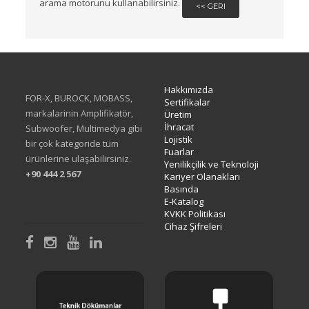
arama motorunu kullanabilirsiniz.
<< GERI
Hakkımızda
FOR-X, BUROCK, MOBASS,
Sertifikalar
markalarinin Amplifikatör,
Üretim
İhracat
Subwoofer, Multimedya gibi
Lojistik
bir çok kategoride tüm
Fuarlar
ürünlerine ulaşabilirsiniz.
Yenilikçilik ve Teknoloji
+90 444 2 567
Kariyer Olanakları
Basında
E-Katalog
KVKK Politikası
Cihaz Şifreleri