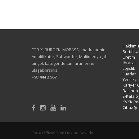
Hakkımı
FOR-X, BUROCK, MOBASS, markalarinin
Sertifika
Amplifikatör, Subwoofer, Multimedya gibi
Üretim
İhracat
bir çok kategoride tüm ürünlerine
Lojistik
ulaşabilirsiniz.
Fuarlar
+90 444 2 567
Yenilikçi
Kariyer 
Basında
E-Katalo
KVKK Poli
Cihaz Şif
For-X Official Tüm Hakları Saklıdır