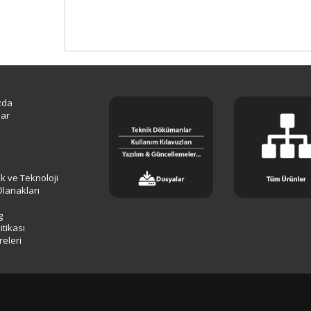
zda
lar
lik ve Teknoloji
Olanakları
g
tikası
releri