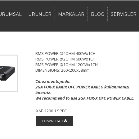
URUMSAL
ÜRÜNLER
MARKALAR
BLOG
SERVİSLER
RMS POWER @4OHM 400Wx1CH
RMS POWER @2OHM 600Wx1CH
RMS POWER @1OHM 1200Wx1CH
DIMENSIONS: 260x200x58mm
Cihaz montajında;
2GA FOR-X BAKIR OFC POWER KABLO kullanmanızı
öneririz.
We recommend to use 2GA FOR-X OFC POWER CABLE.
XAE-1200.1 SPEC
DOWNLOAD